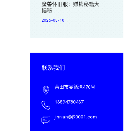
魔兽怀旧服：赚钱秘籍大
揭秘
2026-05-10
联系我们
莆田市宴循湾470号
13594780437
jinnian@j90001.com