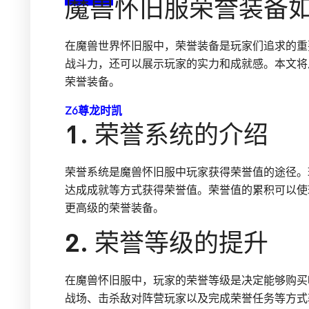
魔兽怀旧服荣誉装备
在魔兽世界怀旧服中，荣誉装备是玩家们追求的重
战斗力，还可以展示玩家的实力和成就感。本文将
荣誉装备。
Z6尊龙时凯
1. 荣誉系统的介绍
荣誉系统是魔兽怀旧服中玩家获得荣誉值的途径。
达成成就等方式获得荣誉值。荣誉值的累积可以使
更高级的荣誉装备。
2. 荣誉等级的提升
在魔兽怀旧服中，玩家的荣誉等级是决定能够购买
战场、击杀敌对阵营玩家以及完成荣誉任务等方式