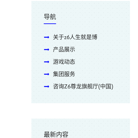
导航
关于z6人生就是博
产品展示
游戏动态
集团服务
咨询Z6尊龙旗舰厅(中国)
最新内容