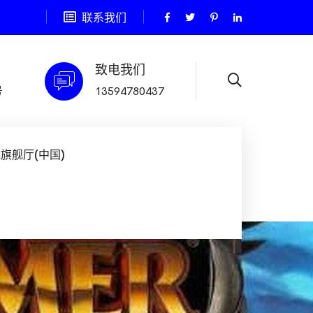
联系我们
致电我们
号
13594780437
旗舰厅(中国)