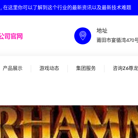
网 , 在这里你可以了解到这个行业的最新资讯以及最新技术难题
地址
莆田市宴循湾470
产品展示
游戏动态
集团服务
咨询Z6尊龙