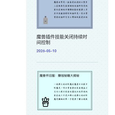
魔兽插件技能关闭持续时
间控制
2026-05-10