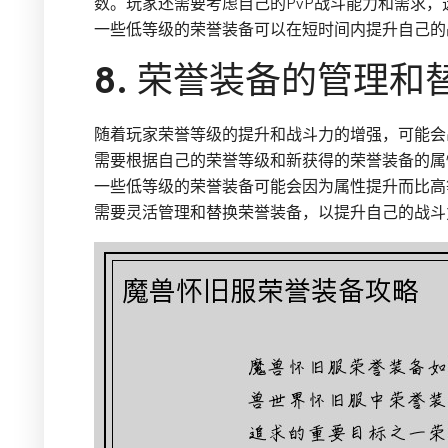
数。玩家还需要考虑自己的PvP战斗能力和需求
一些低等级的荣誉装备可以在短时间内提升自己的
8. 荣誉装备的管理和
随着玩家荣誉等级的提升和战斗力的增强，可能会
需要根据自己的荣誉等级和新获得的荣誉装备的属
一些低等级的荣誉装备可能会因为属性提升而比高
需要灵活管理和替换荣誉装备，以提升自己的战斗