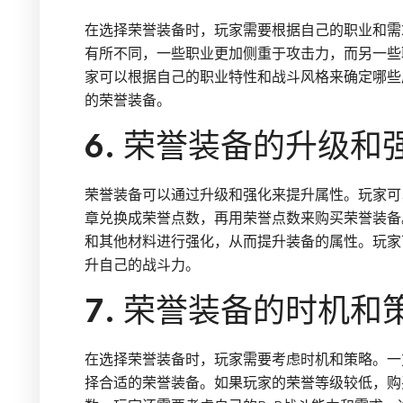
在选择荣誉装备时，玩家需要根据自己的职业和需
有所不同，一些职业更加侧重于攻击力，而另一些
家可以根据自己的职业特性和战斗风格来确定哪些
的荣誉装备。
6. 荣誉装备的升级和
荣誉装备可以通过升级和强化来提升属性。玩家可
章兑换成荣誉点数，再用荣誉点数来购买荣誉装备
和其他材料进行强化，从而提升装备的属性。玩家
升自己的战斗力。
7. 荣誉装备的时机和
在选择荣誉装备时，玩家需要考虑时机和策略。一
择合适的荣誉装备。如果玩家的荣誉等级较低，购