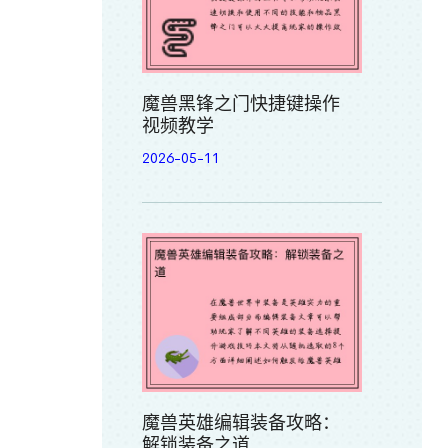
魔兽黑锋之门快捷键操作
视频教学
2026-05-11
魔兽英雄编辑装备攻略：
解锁装备之道