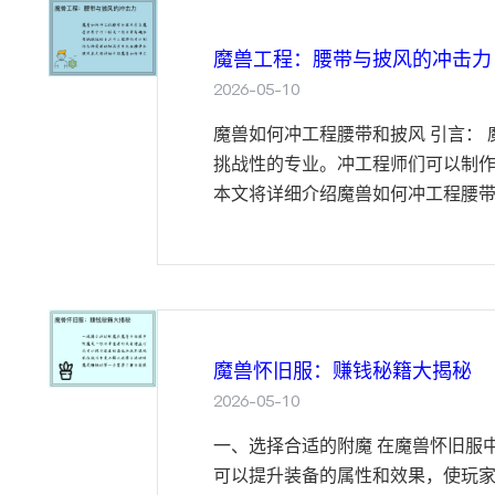
魔兽工程：腰带与披风的冲击力
2026-05-10
魔兽如何冲工程腰带和披风 引言：
挑战性的专业。冲工程师们可以制
本文将详细介绍魔兽如何冲工程腰带和
魔兽怀旧服：赚钱秘籍大揭秘
2026-05-10
一、选择合适的附魔 在魔兽怀旧服
可以提升装备的属性和效果，使玩