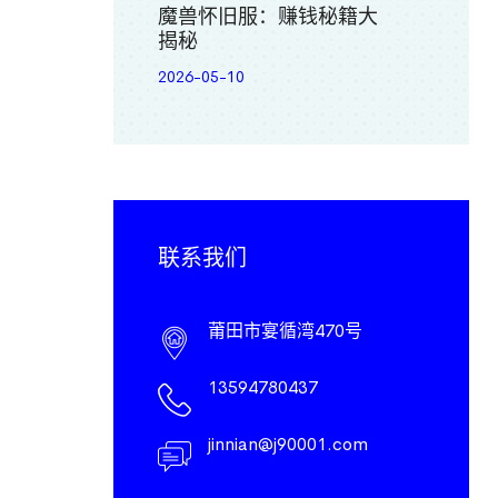
魔兽怀旧服：赚钱秘籍大
揭秘
2026-05-10
联系我们
莆田市宴循湾470号
13594780437
jinnian@j90001.com