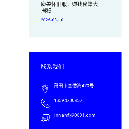
魔兽怀旧服：赚钱秘籍大
揭秘
2026-05-10
联系我们
莆田市宴循湾470号
13594780437
jinnian@j90001.com